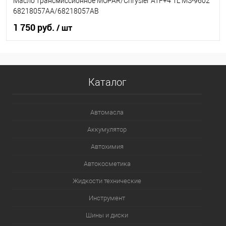
Масло трансмиссионное MOPAR/Chrysler ATF+4 1L MS-9602
68218057AA/68218057AB
1 750 руб.
/ шт
В корзину
Каталог
В список
В наличии
Автомасла
Аккумулятор
Автохимия
Автокосметика
Жидкости технические
Инструмент
Шины и диски