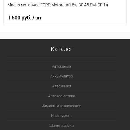
Масло моторное FORD Motorcraft 5w-30 A5 SM/CF 1л
1 500 руб.
/ шт
В корзину
Каталог
В список
В наличии
Автомасла
Аккумулятор
Автохимия
Автокосметика
Жидкости технические
Инструмент
Шины и диски