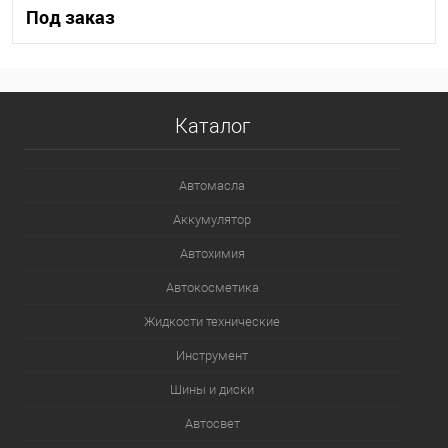
Под заказ
Под заказ
Каталог
В список
Недоступно
Автомасла
Аккумулятор
Автохимия
Автокосметика
Жидкости технические
Инструмент
Шины и диски
Автосвет