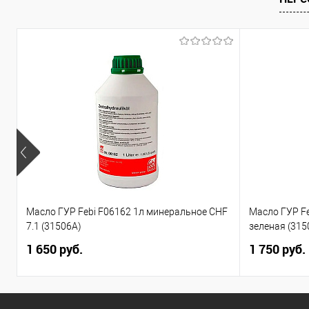
В список
Масло ГУР Febi F06162 1л минеральное CHF
Масло ГУР F
7.1 (31506A)
зеленая (315
1 650 руб.
1 750 руб.