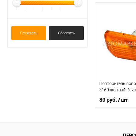
Показать
Сбросить
Повторитель пово
3160 желтый Рек
80 руб.
/ шт
В ко
Купить в 1 клик
ПЕРС