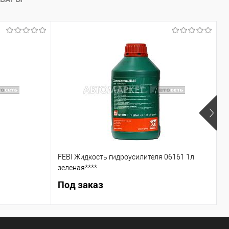
Недоступно
В список
Недоступно
FEBI Жидкость гидроусилителя 06161 1л
С
зеленая****
Под заказ
5