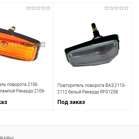
ель поворота 2106
Повторитель поворота ВАЗ 2110-
лампой Рекардо 2106-
2112 белый Рекардо RF01258
каз
Под заказ
Под заказ
Под заказ
1 клик
К сравнению
Купить в 1 клик
К сравнению
ОВАРЫ