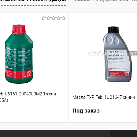
В наличии
В список
Недоступно
В список
ebi 06161 G004000M2 1л синт
Масло ГУР Febi 1L 21647 синий
05А)
Под заказ