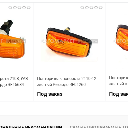
Повторит
рота 2108, УАЗ
Повторитель поворота 2110-12
желтый с 
ардо RF15684
желтый Рекардо RF01260
3726010
Под заказ
Под за
рзину
Под заказ
К сравнению
Купить в 1 клик
К сравнению
Купить в 
ОНАЛЬНЫЕ РЕКОМЕНДАЦИИ
САМЫЕ ПРОДАВАЕМЫЕ Т