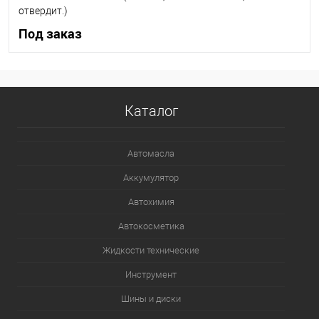
отвердит.)
Под заказ
Под заказ
Каталог
В список
В наличии
Автомасла
Аккумулятор
Автохимия
Автокосметика
Жидкости технические
Инструмент
Шины и диски