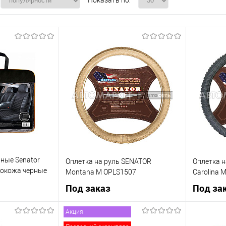
Показать по:
ные Senator
Оплетка на руль SENATOR
Оплетка 
кокожа черные
Montana M OPLS1507
Carolina 
Под заказ
Под за
Акция
 заказ
Под заказ