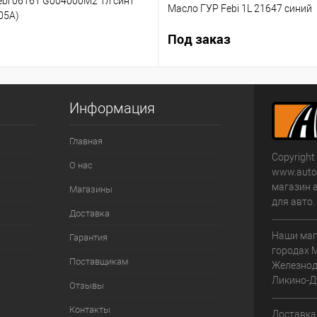
ebi 06161 G004000M2 1л синт
Масло ГУР Febi 1L 21647 синий
05А)
Под заказ
Информация
Главная
Copyright
О нас
www.autom
магазин 
Магазины
для авто
Доставка
Наши маг
Гарантия
городах 
Поставщикам
Железнод
Ликино-Д
Отзывы
Контакты
Доставка 