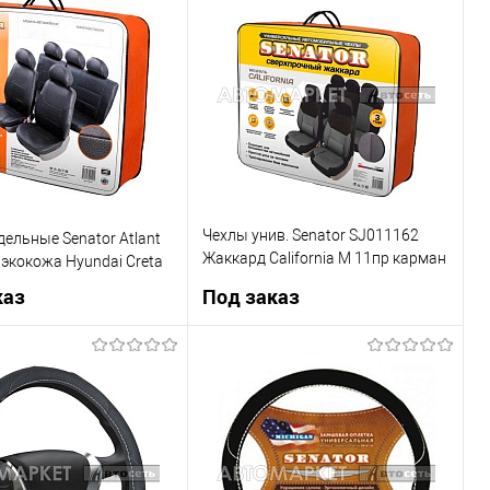
1 клик
К сравнению
Купить в 1 клик
К сравнению
В наличии
В список
Недоступно
Чехлы унив. Senator SJ011162
ельные Senator Atlant
Жаккард California М 11пр карман
экокожа Hyundai Creta
6 молний/серый
каз
Под заказ
Под заказ
Под заказ
1 клик
К сравнению
Купить в 1 клик
К сравнению
Недоступно
В список
Недоступно