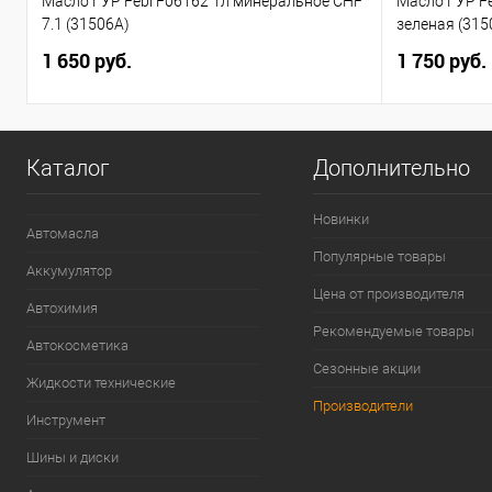
Масло ГУР Febi F06162 1л минеральное CHF
Масло ГУР F
7.1 (31506A)
зеленая (315
1 650 руб.
1 750 руб.
Каталог
Дополнительно
Новинки
Автомасла
Популярные товары
Аккумулятор
Цена от производителя
Автохимия
Рекомендуемые товары
Автокосметика
Сезонные акции
Жидкости технические
Производители
Инструмент
Шины и диски