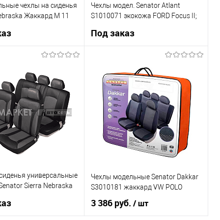
льные чехлы на сиденья
Чехлы модел. Senator Atlant
ebraska Жаккард М 11
S1010071 экокожа FORD Focus II;
в
2005-2011 комфорт черн.
каз
Под заказ
Под заказ
Под заказ
1 клик
К сравнению
Купить в 1 клик
К сравнению
Недоступно
В список
Недоступно
 сиденья универсальные
Чехлы модельные Senator Dakkar
enator Sierra Nebraska
S3010181 жаккард VW POLO
дметов
каз
3 386 руб.
/ шт