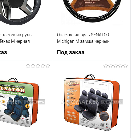
плетка на руль
Оплетка на руль SENATOR
Texas M черная
Michigan M замша черный
OPLS0301
каз
Под заказ
Под заказ
Под заказ
1 клик
К сравнению
Купить в 1 клик
К сравнению
Недоступно
В список
Недоступно