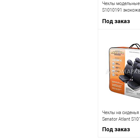
Чехлы модельные S
S1010191 экокож
седан
Под заказ
Под
Купить в 1 клик
В список
Чехлы на сиденья 
Senator Atlant S1
Под заказ