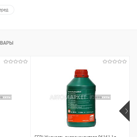
Под заказ
В корзину
еред
Купить в 1 клик
К сравнению
1 клик
К сравнению
В список
В наличии
Недоступно
ОВАРЫ