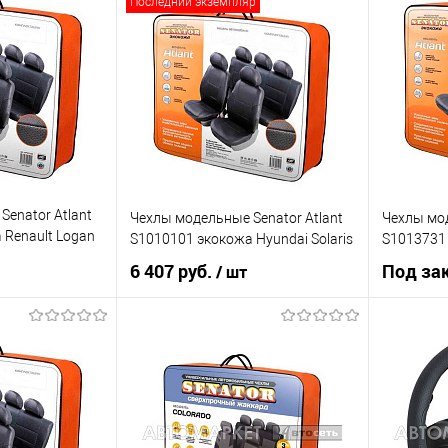
Последний экземпляр
К сравнению
Купить в 1 клик
К сравнению
Купить в 
Недоступно
В список
Недоступно
В список
enator Atlant
Чехлы модельные Senator Atlant
Чехлы мод
 Renault Logan
S1010101 экокожа Hyundai Solaris
S1013731 
6 407 руб.
Под за
/ шт
рзину
В корзину
К сравнению
Купить в 1 клик
К сравнению
Купить в 
В наличии
В список
В наличии
В список