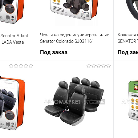
Чехлы на сиденья универсальные
Кожаная о
enator Atlant
Senator Colorado SJ031161
SENATOR 
 LADA Vesta
Жаккард М 11 передметов
OPLS0901
Под заказ
Под за
рзину
Под заказ
К сравнению
Купить в 1 клик
К сравнению
Купить в 
В наличии
В список
Недоступно
В список