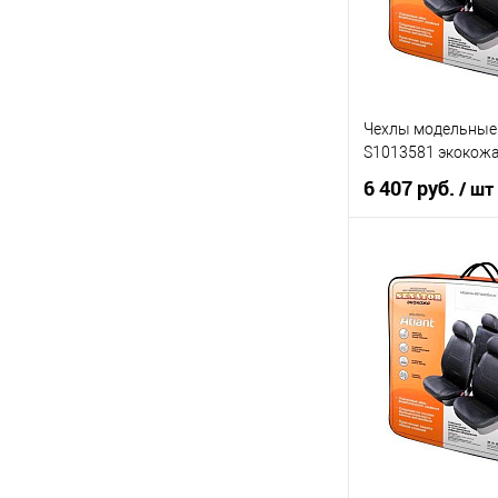
Чехлы модельные S
S1013581 экокожа
6 407 руб.
/ шт
В ко
Купить в 1 клик
В список