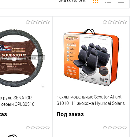
Вид каталога:
Чехлы модельные Senator Atlant
на руль SENATOR
S1010111 экокожа Hyundai Solaris
M серый OPLS0510
2010-2017 хэтчбэк
каз
Под заказ
Под заказ
Под заказ