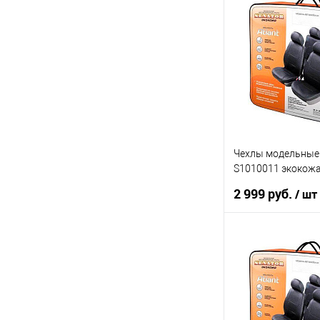
Купить в 1 клик
В список
Чехлы модельные S
S1010011 экокожа
2004-2013 седан
2 999 руб.
/ шт
В ко
Купить в 1 клик
В список