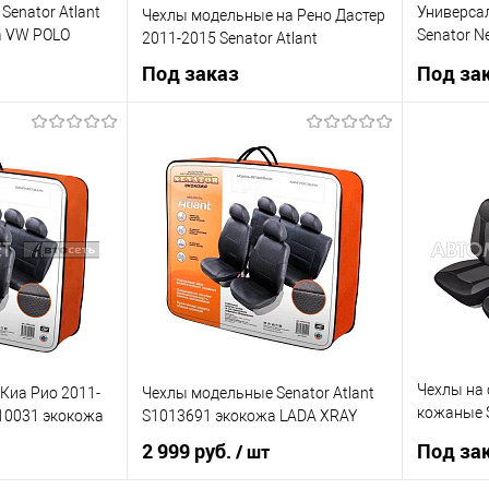
enator Atlant
Универса
Чехлы модельные на Рено Дастер
а VW POLO
Senator N
2011-2015 Senator Atlant
предмето
Под заказ
Под за
 заказ
Под заказ
К сравнению
Купить в 1 клик
К сравнению
Купить в 
Недоступно
В список
Недоступно
В список
Чехлы на
Киа Рио 2011-
Чехлы модельные Senator Atlant
кожаные S
010031 экокожа
S1013691 экокожа LADA XRAY
М 11 пре
2 999 руб.
Под за
/ шт