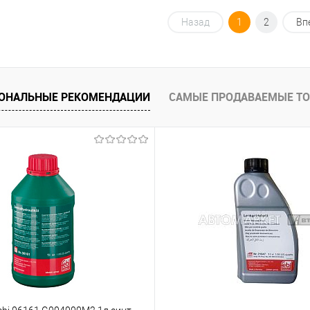
 заказ
В корзину
Назад
1
2
Вп
Купить в 1 клик
К сравнению
К сравнению
Купить в 
В список
В наличии
Недоступно
В список
ОНАЛЬНЫЕ РЕКОМЕНДАЦИИ
САМЫЕ ПРОДАВАЕМЫЕ Т