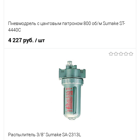
Пневмодрель с цанговым патроном 800 об/м Sumake ST-
4440C
4 227 руб.
/ шт
В корзину
В список
В наличии
Распылитель 3/8" Sumake SA-2313L