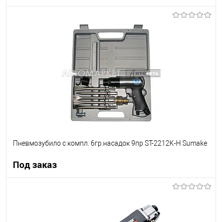
В корзину
В список
В наличии
Пневмозубило с компл. 6гр.насадок 9пр ST-2212K-H Sumake
Под заказ
Под заказ
В список
Недоступно