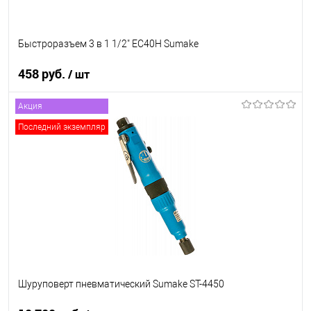
Быстроразъем 3 в 1 1/2" EC40H Sumake
458 руб.
/ шт
Акция
В корзину
Последний экземпляр
В список
В наличии
Шуруповерт пневматический Sumake ST-4450