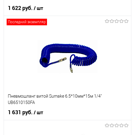
1 622 руб.
/ шт
Последний экземпляр
В корзину
В список
В наличии
Пневмошланг витой Sumake 6.5*10мм*15м 1/4"
UB6510150FA
1 631 руб.
/ шт
В корзину