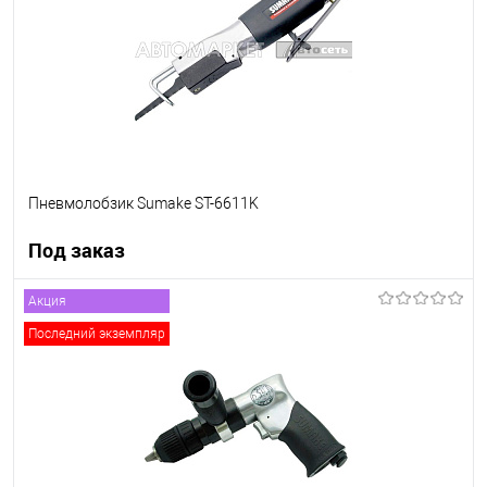
Пневмолобзик Sumake ST-6611K
Под заказ
Акция
Под заказ
Последний экземпляр
В список
Недоступно