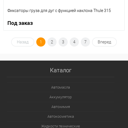
Фиксаторы груза для дуг с функцией наклона Thule 315
Под заказ
Под заказ
Назад
1
2
3
4
7
Вперед
В список
Недоступно
Каталог
Автомасла
Аккумулятор
Автохимия
Автокосметика
Жидкости технические