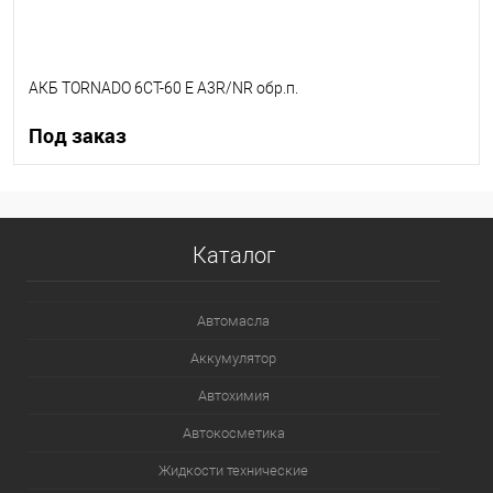
АКБ TORNADO 6CT-60 E A3R/NR обр.п.
Под заказ
Под заказ
Каталог
В список
Недоступно
Автомасла
Аккумулятор
Автохимия
Автокосметика
Жидкости технические