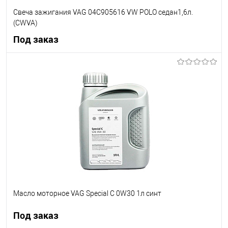
Свеча зажигания VAG 04C905616 VW POLO седан1,6л.
(CWVA)
Под заказ
Под заказ
В список
Недоступно
Масло моторное VAG Special C 0W30 1л синт
Под заказ