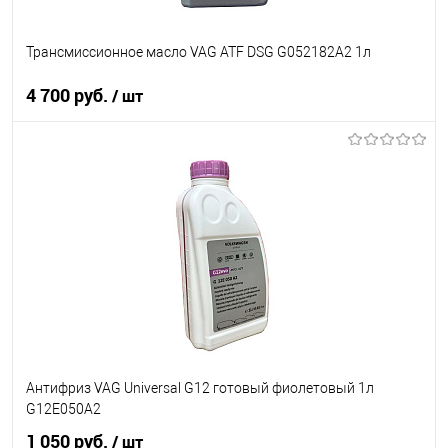
Трансмиссионное масло VAG ATF DSG G052182A2 1л
4 700 руб.
/ шт
В корзину
В список
В наличии
Антифриз VAG Universal G12 готовый фиолетовый 1л
G12E050A2
1 050 руб.
/ шт