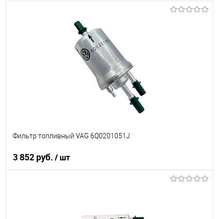
Под заказ
В список
Недоступно
Фильтр топливный VAG 6Q0201051J
3 852 руб.
/ шт
В корзину
В список
В наличии