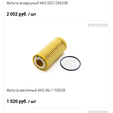
Фильтр воздушный VAG 03C129620B
2 052 руб.
/ шт
В корзину
В список
В наличии
Фильтр масляный VAG 06L115562B
1 520 руб.
/ шт