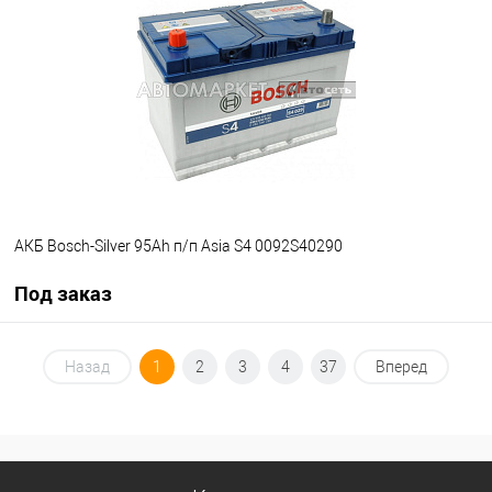
В список
Недоступно
АКБ Bosch-Silver 95Ah п/п Asia S4 0092S40290
Под заказ
Под заказ
Назад
1
2
3
4
37
Вперед
В список
Недоступно