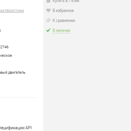
Купить в 1 клик
В избранное
рактеристики
К сравнению
В наличии
u
32746
ческое
вый двигатель
пецификации API