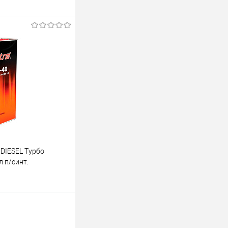
аказ
К сравнению
Недоступно
DIESEL Турбо
 п/синт.
ину