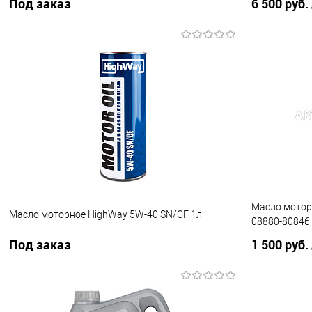
Под заказ
6 500 руб.
Под заказ
Купить в 1 кл
Купить в 1 клик
К сравнению
В список
В список
Недоступно
Масло моторн
Масло моторное HighWay 5W-40 SN/CF 1л
08880-80846
Под заказ
1 500 руб.
Под заказ