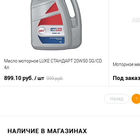
Купить в 1 кл
Купить в 1 клик
К сравнению
В список
В список
Недоступно
Масло моторное LUXE СТАНДАРТ 20W50 SG/CD
Моторное ма
4л
899.10 руб.
Под зака
/ шт
999 руб.
В корзину
Назад
1
Купить в 1 клик
К сравнению
Купить в 1 кл
В список
В наличии
В список
НАЛИЧИЕ В МАГАЗИНАХ