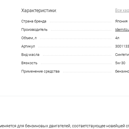
Характеристики:
Все ха
Страна бренда
Япония
Производитель
Idemits
Объем, л
4л
Артикул
300113
Вид масла
Синтети
Вязкость
5w-30
Применение средства
бензино
меняется для бензиновых двигателей, соответствующее новейшей с