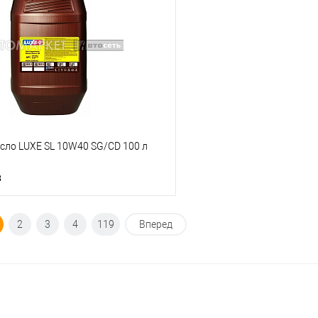
ик
К сравнению
Купить в 1 клик
В наличии
В список
сло LUXE SL 10W40 SG/CD 100 л
з
Под заказ
2
3
4
119
Вперед
ик
К сравнению
Недоступно