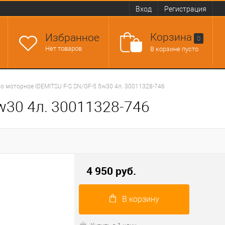
Вход
Регистрация
Корзина
Избранное
0
Нет товаров
В корзине пусто
о моторное IDEMITSU F-S SN/GF-5 5w30 4л. 30011328-746
w30 4л. 30011328-746
4 950 руб.
В корзину