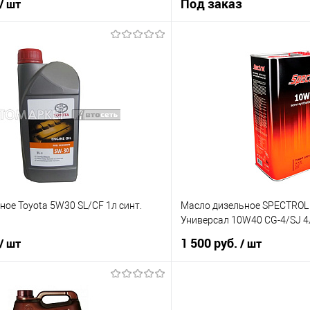
Под заказ
/ шт
В корзину
Под з
ик
К сравнению
Купить в 1 клик
В наличии
В список
ое Toyota 5W30 SL/CF 1л синт.
Масло дизельное SPECTROL 
Универсал 10W40 CG-4/SJ 4л
1 500 руб.
/ шт
/ шт
В корзину
В корз