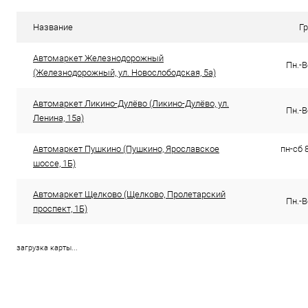
Название
Г
Автомаркет Железнодорожный
Пн.-В
(Железнодорожный, ул. Новослободская, 5а)
Автомаркет Ликино-Дулёво (Ликино-Дулёво, ул.
Пн.-В
Ленина, 15а)
Автомаркет Пушкино (Пушкино, Ярославское
пн-сб 8
шоссе, 1Б)
Автомаркет Щелково (Щелково, Пролетарский
Пн.-В
проспект, 1Б)
загрузка карты...