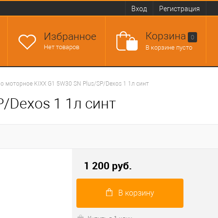
Вход
Регистрация
Корзина
Избранное
0
Нет товаров
В корзине пусто
о моторное KIXX G1 5W30 SN Plus/SP/Dexos 1 1л синт
/Dexos 1 1л синт
1 200 руб.
В корзину