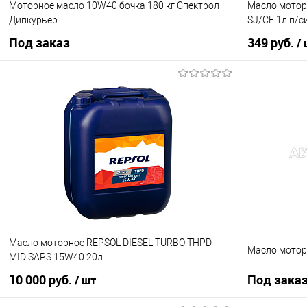
Моторное масло 10W40 бочка 180 кг Спектрол
Масло мотор
Дипкурьер
SJ/CF 1л п/с
Под заказ
349 руб.
/
Под заказ
Купить в 1 кл
Купить в 1 клик
К сравнению
В избранное
В избранное
Под заказ
Масло моторное REPSOL DIESEL TURBO THPD
Масло мотор
MID SAPS 15W40 20л
10 000 руб.
Под зака
/ шт