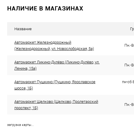
В избранное
В избранное
Под заказ
НАЛИЧИЕ В МАГАЗИНАХ
Название
Г
Автомаркет Железнодорожный
Пн.-В
(Железнодорожный, ул. Новослободская, 5а)
Автомаркет Ликино-Дулёво (Ликино-Дулёво, ул.
Пн.-В
Ленина, 15а)
Автомаркет Пушкино (Пушкино, Ярославское
пн-сб 8
шоссе, 1Б)
Автомаркет Щелково (Щелково, Пролетарский
Пн.-В
проспект, 1Б)
загрузка карты...