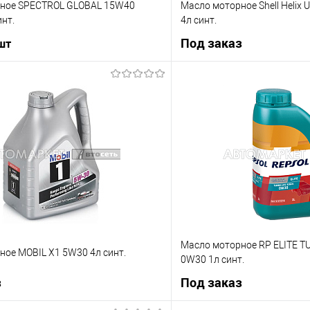
ное SPECTROL GLOBAL 15W40
Масло моторное Shell Helix 
инт.
4л синт.
Под заказ
 шт
В корзину
Под з
ик
К сравнению
Купить в 1 клик
В наличии
В избранное
Масло моторное RP ELITE T
ное MOBIL X1 5W30 4л синт.
0W30 1л синт.
з
Под заказ