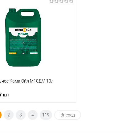
Под заказ
Под з
ик
К сравнению
Купить в 1 клик
Под заказ
В избранное
ьное Кама Ойл М10ДМ 10л
/ шт
В корзину
2
3
4
119
Вперед
ик
К сравнению