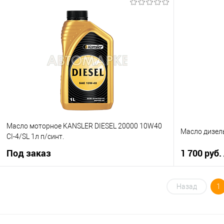
В корзину
Купить в 1 клик
К сравнению
Купить в 1 кл
В избранное
В наличии
В избранное
Масло моторное KANSLER DIESEL 20000 10W40
Масло дизел
CI-4/SL 1л п/синт.
Под заказ
1 700 руб.
Под заказ
Назад
1
Купить в 1 кл
Купить в 1 клик
К сравнению