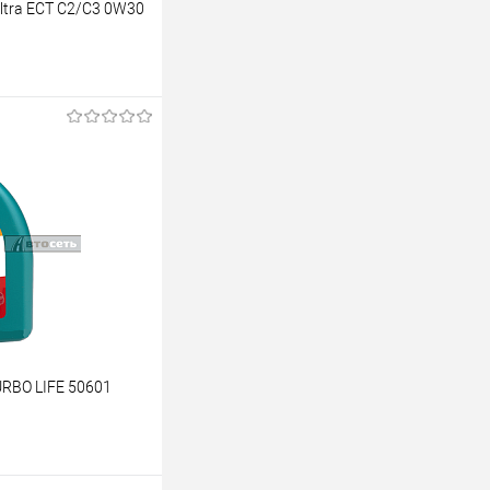
Ultra ECT C2/C3 0W30
аказ
К сравнению
Под заказ
URBO LIFE 50601