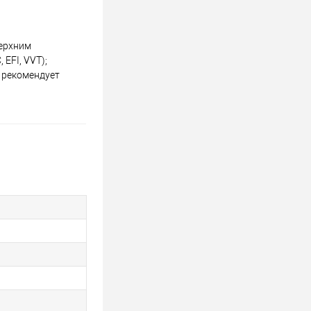
верхним
EFI, VVT);
 рекомендует