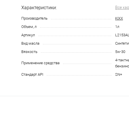
Характеристики:
Все ха
Производитель
KIXX
Объем, л
1л
Артикул
L2153A
Вид масла
Синтети
Вязкость
5w-30
4-тактн
Применение средства
бензино
Стандарт API
SN+