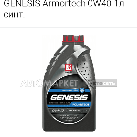
GENESIS Armortech 0W40 1л
синт.