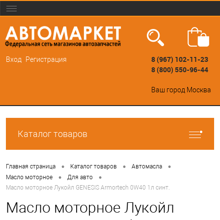
8 (967) 102-11-23
Вход
Регистрация
8 (800) 550-96-44
Ваш город
Москва
Каталог товаров
•
•
•
Главная страница
Каталог товаров
Автомасла
•
•
Масло моторное
Для авто
Масло моторное Лукойл GENESIS Armortech 0W40 1л синт.
Масло моторное Лукойл