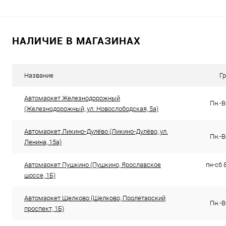
Купить в 1 клик
К сравнению
Купить в 1 кл
В избранное
В наличии
В избранное
НАЛИЧИЕ В МАГАЗИНАХ
Название
Г
Автомаркет Железнодорожный
Пн.-В
(Железнодорожный, ул. Новослободская, 5а)
Автомаркет Ликино-Дулёво (Ликино-Дулёво, ул.
Пн.-В
Ленина, 15а)
Автомаркет Пушкино (Пушкино, Ярославское
пн-сб 8
шоссе, 1Б)
Автомаркет Щелково (Щелково, Пролетарский
Пн.-В
проспект, 1Б)