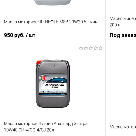
Масло минер
Масло моторное ЯР-НЕФТЬ М8В 20W20 5л мин
200 л
950 руб.
Под зака
/ шт
В корзину
Купить в 1 клик
К сравнению
Купить в 1 кл
В избранное
В наличии
В избранное
Масло моторное Лукойл Авангард Экстра
Масло мотор
10W40 CH-4/CG-4/SJ 20л