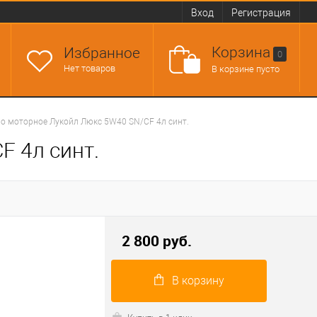
Вход
Регистрация
Корзина
Избранное
0
Нет товаров
В корзине пусто
о моторное Лукойл Люкс 5W40 SN/CF 4л синт.
 4л синт.
2 800 руб.
В корзину