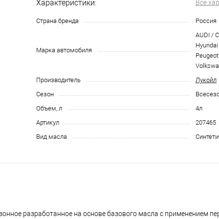
Характеристики:
Все ха
Страна бренда
Россия
AUDI / C
Hyundai 
Марка автомобиля
Peugeot 
Volksw
Производитель
Лукойл
Сезон
Всесез
Объем, л
4л
Артикул
207465
Вид масла
Синтети
зонное разработанное на основе базового масла с применением п