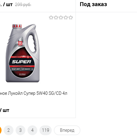
б.
Под заказ
/ шт
299 руб.
Под з
В корзину
ик
К сравнению
Купить в 1 клик
В наличии
В избранное
ное Лукойл Супер 5W40 SG/CD 4л
/ шт
В корзину
2
3
4
119
Вперед