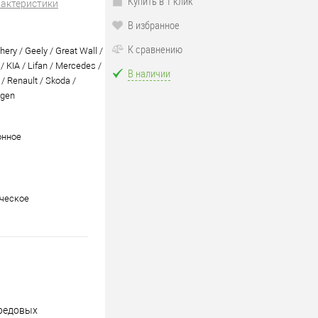
Купить в 1 клик
рактеристики
В избранное
К сравнению
hery / Geely / Great Wall /
/ KIA / Lifan / Mercedes /
В наличии
/ Renault / Skoda /
agen
онное
ческое
ередовых