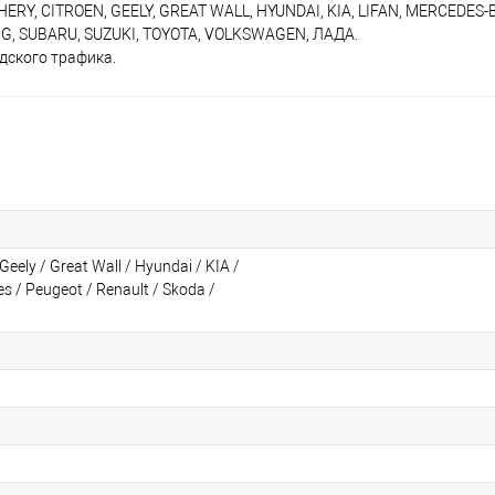
HERY, CITROEN, GEELY, GREAT WALL, HYUNDAI, KIA, LIFAN, MERCEDES-B
NG, SUBARU, SUZUKI, TOYOTA, VOLKSWAGEN, ЛАДА.
дского трафика.
Geely / Great Wall / Hyundai / KIA /
es / Peugeot / Renault / Skoda /