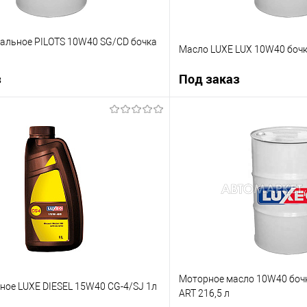
альное PILOTS 10W40 SG/CD бочка
Масло LUXE LUX 10W40 бочк
з
Под заказ
Под заказ
Под з
ик
К сравнению
Купить в 1 клик
Под заказ
В избранное
Моторное масло 10W40 бочк
ное LUXE DIESEL 15W40 CG-4/SJ 1л
ART 216,5 л