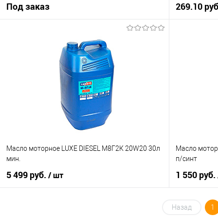
Под заказ
269.10 ру
Под заказ
Купить в 1 клик
К сравнению
Купить в 1 кл
В избранное
Под заказ
В избранное
Масло моторное LUXE DIESEL М8Г2К 20W20 30л
Масло мотор
мин.
п/синт
5 499 руб.
1 550 руб.
/ шт
В корзину
Назад
1