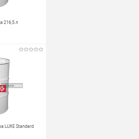
а 216,5 л
аказ
К сравнению
Под заказ
а LUXE Standard