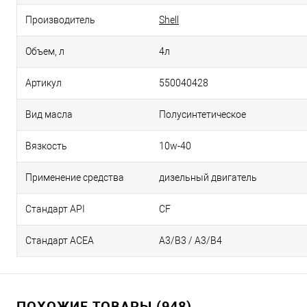
Производитель
Shell
Объем, л
4л
Артикул
550040428
Вид масла
Полусинтетическое
Вязкость
10w-40
Применение средства
дизельный двигатель
Стандарт API
CF
Стандарт ACEA
А3/В3 / А3/В4
ПОХОЖИЕ ТОВАРЫ (948)