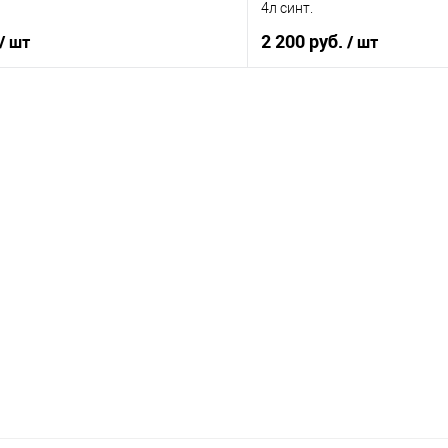
4л синт.
2 200 руб.
/ шт
/ шт
В корзину
В корз
ик
К сравнению
Купить в 1 клик
В наличии
В список