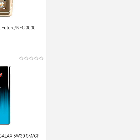
z Future/NFC 9000
ину
К сравнению
В наличии
 GALAX 5W30 SМ/CF