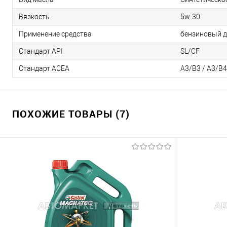
Вязкость
5w-30
Применение средства
бензиновый д
Стандарт API
SL/CF
Стандарт ACEA
А3/В3 / А3/В4
ПОХОЖИЕ ТОВАРЫ (7)