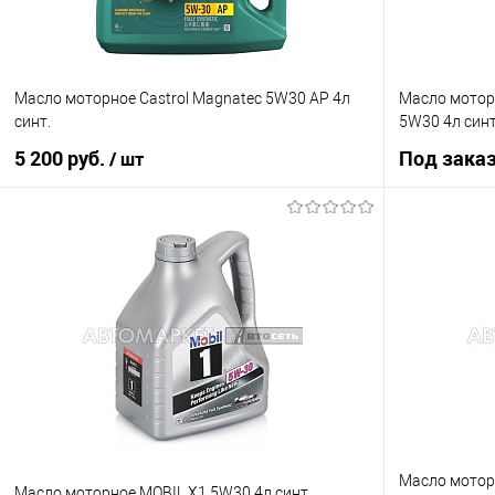
Масло моторное Castrol Magnatec 5W30 AP 4л
Масло моторн
синт.
5W30 4л син
5 200 руб.
Под зака
/ шт
В корзину
Купить в 1 клик
К сравнению
Купить в 1 кл
В список
В наличии
В список
Масло моторн
Масло моторное MOBIL X1 5W30 4л синт.