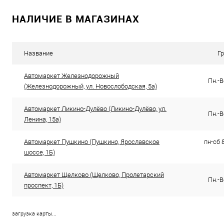
НАЛИЧИЕ В МАГАЗИНАХ
Купить в 1 клик
К сравнению
В список
В наличии
Название
Г
Автомаркет Железнодорожный
Пн.-В
(Железнодорожный, ул. Новослободская, 5а)
Автомаркет Ликино-Дулёво (Ликино-Дулёво, ул.
Пн.-В
Ленина, 15а)
Автомаркет Пушкино (Пушкино, Ярославское
пн-сб 8
шоссе, 1Б)
Автомаркет Щелково (Щелково, Пролетарский
Пн.-В
проспект, 1Б)
загрузка карты...