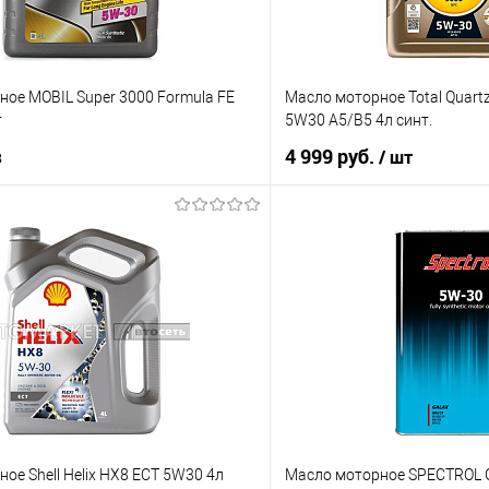
ое MOBIL Super 3000 Formula FE
Масло моторное Total Quart
т
5W30 A5/B5 4л синт.
з
4 999 руб.
/ шт
Под заказ
В корз
Купить в 1 клик
ик
К сравнению
В список
Недоступно
ое Shell Helix HX8 ECT 5W30 4л
Масло моторное SPECTROL