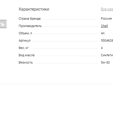
Характеристики:
Все ха
Страна бренда
Россия
Производитель
Shell
Объем, л
4л
Артикул
550462
Вес, кг
4
Вид масла
Синтети
Вязкость
5w-30