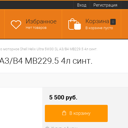
Вход
Регистрация
Корзина
Избранное
0
Нет товаров
В корзине пусто
о моторное Shell Helix Ultra 5W30 SL A3/B4 MB229.5 4л синт.
 A3/B4 MB229.5 4л синт.
5 500 руб.
В корзину