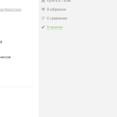
Купить в 1 клик
В избранное
рактеристики
К сравнению
В наличии
68
ческое