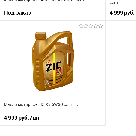
синт.
Под заказ
4 999 руб.
Под заказ
Купить в 1 кл
Купить в 1 клик
К сравнению
В список
В список
Недоступно
Масло моторное ZIC X9 5W30 синт. 4л
4 999 руб.
/ шт
В корзину