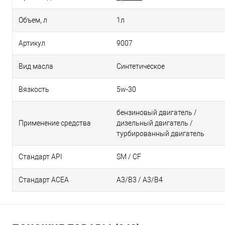
Объем, л
1л
Артикул
9007
Вид масла
Синтетическое
Вязкость
5w-30
бензиновый двигатель /
Применение средства
дизельный двигатель /
турбированный двигатель
Стандарт API
SM / CF
Стандарт ACEA
А3/В3 / А3/В4