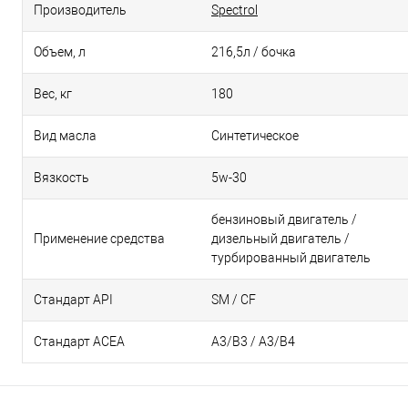
Производитель
Spectrol
Объем, л
216,5л / бочка
Вес, кг
180
Вид масла
Синтетическое
Вязкость
5w-30
бензиновый двигатель /
Применение средства
дизельный двигатель /
турбированный двигатель
Стандарт API
SM / CF
Стандарт ACEA
А3/В3 / А3/В4