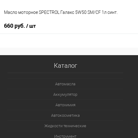
Масло моторное SPECTROL Галакс 5W50 SM/CF 1л синт.
660 руб.
/ шт
В корзину
В избранное
В наличии
Каталог
Автомасла
Аккумулятор
Автохимия
Автокосметика
Жидкости технические
Инструмент