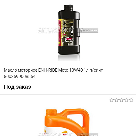
В список
В наличии
Масло моторное ENI I-RIDE Moto 10W40 1л п/синт
8003699008564
Под заказ
Под заказ
В список
Недоступно