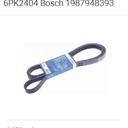
6PK2404 Bosch 1987948393