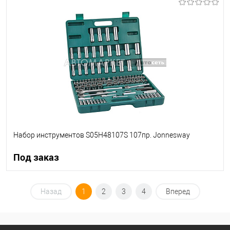
В корзину
В список
В наличии
Набор инструментов S05H48107S 107пр. Jonnesway
Под заказ
Под заказ
Назад
1
2
3
4
Вперед
В список
Недоступно