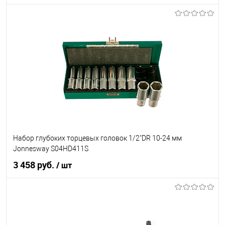
Под заказ
В список
Недоступно
Набор глубоких торцевых головок 1/2"DR 10-24 мм
Jonnesway S04HD411S
3 458 руб.
/ шт
В корзину
В список
В наличии