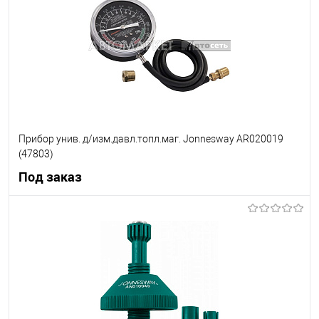
В список
Недоступно
Прибор унив. д/изм.давл.топл.маг. Jonnesway AR020019
(47803)
Под заказ
Под заказ
В список
Недоступно