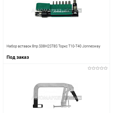
Набор вставок 8пр.S08H2ST8S Торкс Т10-Т40 Jonnesway
Под заказ
Под заказ
В список
Недоступно