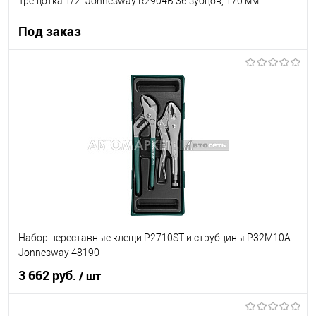
Трещотка 1/2" Jonnesway R2904B 36 зубцов, 170 мм
Под заказ
Под заказ
В список
Недоступно
Набор переставные клещи P2710ST и струбцины P32M10A
Jonnesway 48190
3 662 руб.
/ шт
В корзину