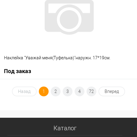
Наклейка "Уважай меня(Туфелька)"наружн. 17*19см.
Под заказ
Под заказ
Назад
1
2
3
4
72
Вперед
В список
Недоступно
Каталог