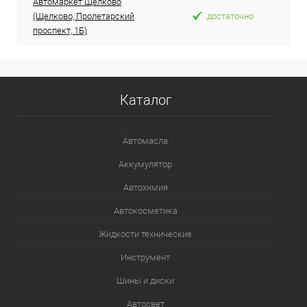
Автомаркет Щелково
(Щелково, Пролетарский
достаточно
проспект, 1Б)
Каталог
Автомасла
Аккумулятор
Автохимия
Автокосметика
Жидкости технические
Инструмент
Шины и диски
Автосвет