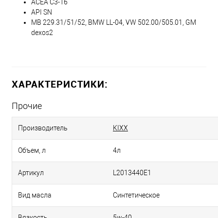
ACEA C3-16
API SN
MB 229.31/51/52, BMW LL-04, VW 502.00/505.01, GM
dexos2
ХАРАКТЕРИСТИКИ:
Прочие
Производитель
KIXX
Объем, л
4л
Артикул
L2013440E1
Вид масла
Синтетическое
Вязкость
5w-40