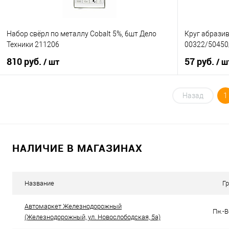
Набор свёрл по металлу Cobalt 5%, 6шт Дело
Круг абрази
Техники 211206
00322/50450
810 руб.
57 руб.
/ шт
/ ш
В корзину
Назад
1
Купить в 1 клик
К сравнению
Купить в 1 кл
В избранное
В наличии
В избранное
НАЛИЧИЕ В МАГАЗИНАХ
Название
Г
Автомаркет Железнодорожный
Пн.-В
(Железнодорожный, ул. Новослободская, 5а)