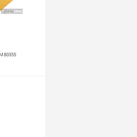
В наличии
3М 80355
ину
К сравнению
В наличии