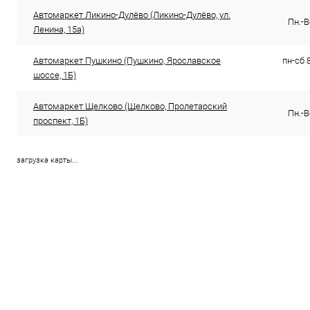
Автомаркет Ликино-Дулёво (Ликино-Дулёво, ул.
Пн.-В
Ленина, 15а)
Автомаркет Пушкино (Пушкино, Ярославское
пн-сб 8
шоссе, 1Б)
Автомаркет Щелково (Щелково, Пролетарский
Пн.-В
проспект, 1Б)
загрузка карты...