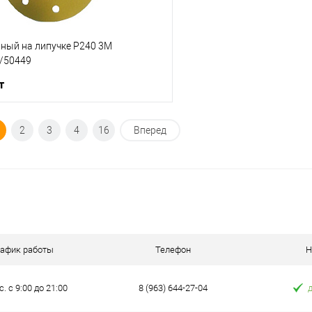
вный на липучке Р240 3М
/50449
т
В корзину
2
3
4
16
Вперед
ик
К сравнению
В наличии
рафик работы
Телефон
Н
с. с 9:00 до 21:00
8 (963) 644-27-04