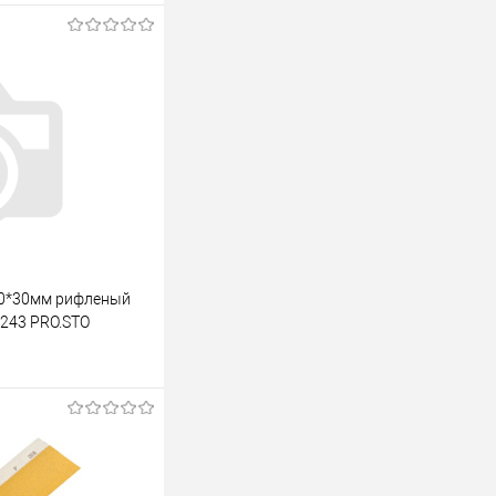
50*30мм рифленый
243 PRO.STO
ину
К сравнению