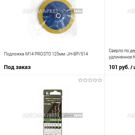
В избранное
В наличии
В избранное
Сверло по д
Подложка М14 PRO.STO 125мм. JH-BP/514
удлиненное 
Под заказ
101 руб.
/
Под заказ
Купить в 1 кл
Купить в 1 клик
К сравнению
В избранное
В избранное
Под заказ