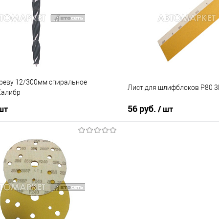
В наличии
В избранное
ереву 12/300мм спиральное
Лист для шлифблоков Р80 
Калибр
56 руб.
 шт
/ шт
В корзину
В корз
ик
К сравнению
Купить в 1 клик
В наличии
В избранное