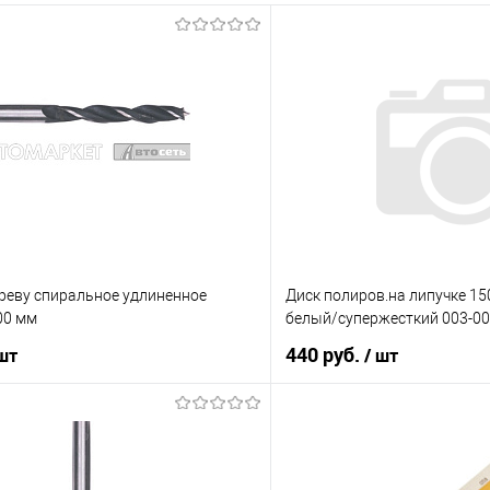
ереву спиральное удлиненное
Диск полиров.на липучке 1
00 мм
белый/супержесткий 003-00
440 руб.
 шт
/ шт
В корзину
В корз
ик
К сравнению
Купить в 1 клик