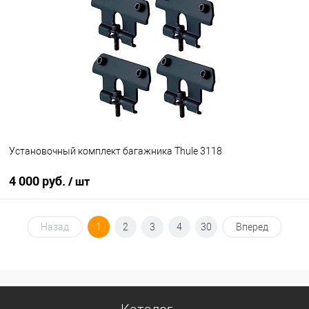
В список
Недоступно
Установочный комплект багажника Thule 3118
4 000 руб.
/ шт
В корзину
Назад
1
2
3
4
30
Вперед
В список
В наличии