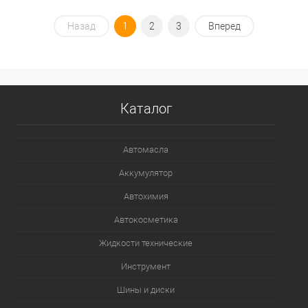
Под заказ
Назад
1
2
3
Вперед
В избранное
Под заказ
Каталог
Автомасла
Аккумулятор
Автохимия
Автокосметика
Жидкости технические
Инструмент
Шины и диски